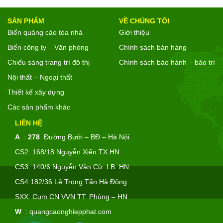
SẢN PHẨM
VỀ CHÚNG TÔI
Biển quảng cáo tòa nhà
Giới thiệu
Biển công ty – Văn phòng
Chính sách bán hàng
Chiếu sáng trang trí đô thị
Chính sách bảo hành – bảo trì
Nội thất – Ngoại thất
Thiết kế xây dựng
Các sản phẩm khác
LIÊN HỆ
A
:
278
Đường Bưởi – BĐ – Hà Nội
CS2: 168/18 Nguyễn Xiển.TX.HN
CS3: 140/6 Nguyễn Văn Cừ .LB .HN
CS4:182/36 Lê Trọng Tấn Hà Đông
SXX: Cụm CN VVN TT. Phùng – HN
W
:
quangcaonghiepphat.com