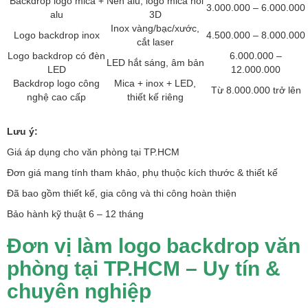
Backdrop logo mica +
Nền alu, logo mica nổi
3.000.000 – 6.000.000
alu
3D
Inox vàng/bạc/xước,
Logo backdrop inox
4.500.000 – 8.000.000
cắt laser
Logo backdrop có đèn
6.000.000 –
LED hắt sáng, âm bản
LED
12.000.000
Backdrop logo công
Mica + inox + LED,
Từ 8.000.000 trở lên
nghệ cao cấp
thiết kế riêng
Lưu ý:
Giá áp dụng cho văn phòng tại TP.HCM
Đơn giá mang tính tham khảo, phụ thuộc kích thước & thiết kế
Đã bao gồm thiết kế, gia công và thi công hoàn thiện
Bảo hành kỹ thuật 6 – 12 tháng
Đơn vị làm logo backdrop văn
phòng tại TP.HCM – Uy tín &
chuyên nghiệp