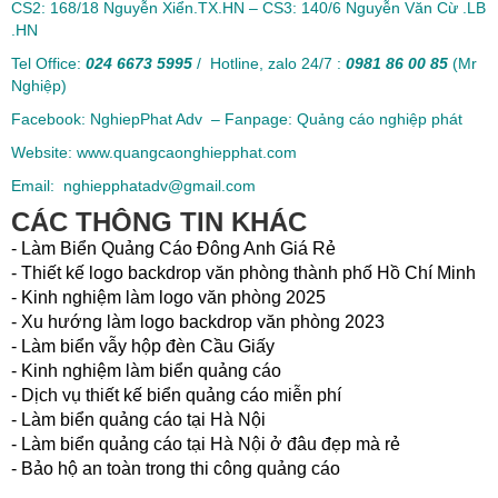
CS2: 168/18 Nguyễn Xiển.TX.HN – CS3: 140/6 Nguyễn Văn Cừ .LB
.HN
Tel Office:
024 6673 5995
/ Hotline, zalo 24/7 :
0981 86 00 85
(Mr
Nghiệp)
Facebook: NghiepPhat Adv – Fanpage: Quảng cáo nghiệp phát
Website: www.quangcaonghiepphat.com
Email: nghiepphatadv@gmail.com
CÁC THÔNG TIN KHÁC
- Làm Biển Quảng Cáo Đông Anh Giá Rẻ
- Thiết kế logo backdrop văn phòng thành phố Hồ Chí Minh
- Kinh nghiệm làm logo văn phòng 2025
- Xu hướng làm logo backdrop văn phòng 2023
- Làm biển vẫy hộp đèn Cầu Giấy
- Kinh nghiệm làm biển quảng cáo
- Dịch vụ thiết kế biển quảng cáo miễn phí
- Làm biển quảng cáo tại Hà Nội
- Làm biển quảng cáo tại Hà Nội ở đâu đẹp mà rẻ
- Bảo hộ an toàn trong thi công quảng cáo