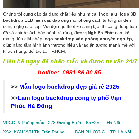
Chúng tôi cung cấp đa dạng chất liệu như
mica, inox, alu, logo 3D,
backdrop LED
hiện đại, đáp ứng mọi phong cách từ tối giản đến
công nghệ cao cấp. Với đội ngũ thiết kế sáng tạo, thi công đúng tiến
độ và chính sách bảo hành rõ ràng, đơn vị
Nghiệp Phát
cam kết
mang đến giải pháp
logo backdrop văn phòng chuyên nghiệp,
giúp nâng tầm hình ảnh thương hiệu và tạo ấn tượng mạnh mẽ với
khách hàng, đối tác tại TP.HCM.
Liên h
ệ
ngay đ
ể
nh
ậ
n m
ẫ
u và đ
ượ
c t
ư
v
ấ
n 24/7
hotline:
0981 86 00 85
>>
Mẫu logo backdrop đẹp giá rẻ 2025
>>
Làm logo backdrop công ty phố Vạn
Phúc Hà Đông
VPGD & Phòng mẫu : 278 Đường Bưởi – Ba Đình – Hà Nội
XSX: KCN VVN Thị Trấn Phùng – H. ĐAN PHƯỢNG – TP. Hà Nội