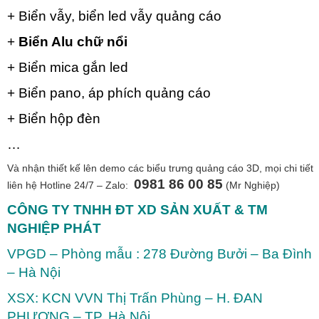
+ Biển vẫy,
biển led vẫy quảng cáo
+
Biển Alu chữ nổi
+ Biển mica gắn led
+ Biển pano, áp phích quảng cáo
+
Biển hộp đèn
…
Và nhận thiết kế lên demo các biểu trưng quảng cáo 3D, mọi chi tiết
0981 86 00 85
liên hệ Hotline 24/7 – Zalo:
(Mr Nghiệp)
CÔNG TY TNHH ĐT XD SẢN XUẤT & TM
NGHIỆP PHÁT
VPGD – Phòng mẫu : 278 Đường Bưởi – Ba Đình
– Hà Nội
XSX: KCN VVN Thị Trấn Phùng – H. ĐAN
PHƯỢNG – TP. Hà Nội