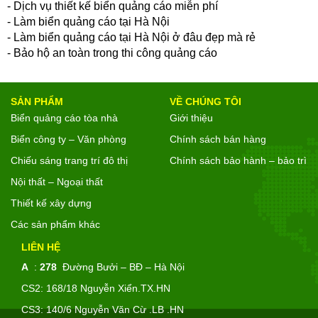
- Dịch vụ thiết kế biển quảng cáo miễn phí
- Làm biển quảng cáo tại Hà Nội
- Làm biển quảng cáo tại Hà Nội ở đâu đẹp mà rẻ
- Bảo hộ an toàn trong thi công quảng cáo
SẢN PHẨM
VỀ CHÚNG TÔI
Biển quảng cáo tòa nhà
Giới thiệu
Biển công ty – Văn phòng
Chính sách bán hàng
Chiếu sáng trang trí đô thị
Chính sách bảo hành – bảo trì
Nội thất – Ngoại thất
Thiết kế xây dựng
Các sản phẩm khác
LIÊN HỆ
A
:
278
Đường Bưởi – BĐ – Hà Nội
CS2: 168/18 Nguyễn Xiển.TX.HN
CS3: 140/6 Nguyễn Văn Cừ .LB .HN