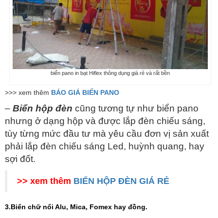
biển pano in bạt Hiflex thông dụng giá rẻ và rất bền
>>> xem thêm
BÁO GIÁ BIỂN PANO
–
Biển hộp đèn
cũng tương tự như biển pano
nhưng ở dạng hộp và được lắp đèn chiếu sáng,
tùy từng mức đầu tư mà yêu cầu đơn vị sản xuất
phải lắp đèn chiếu sáng Led, huỳnh quang, hay
sợi đốt.
>> xem thêm
BIỂN HỘP ĐÈN GIÁ RẺ
3.
Biển chữ nổi Alu, Mica, Fomex hay đồng.