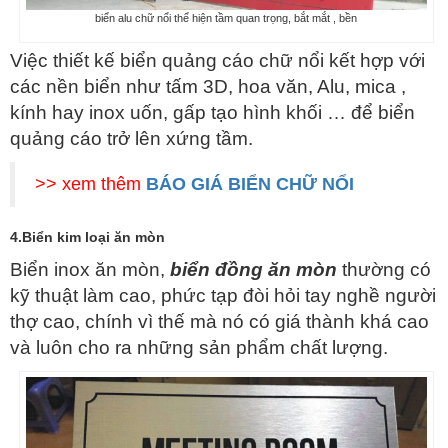
biển alu chữ nổi thể hiện tầm quan trọng, bắt mắt , bền
Việc thiết kế biển quảng cáo chữ nổi kết hợp với
các nền biển như tấm 3D, hoa văn, Alu, mica ,
kính hay inox uốn, gấp tạo hình khối … để biển
quảng cáo trở lên xứng tầm.
>> xem thêm
BÁO GIÁ BIỂN CHỮ NỔI
4.Biển kim loại ăn mòn
Biển inox ăn mòn,
biển đồng ăn mòn
thường có
kỹ thuật làm cao, phức tạp đòi hỏi tay nghề người
thợ cao, chính vì thế mà nó có giá thành khá cao
và luôn cho ra những sản phẩm chất lượng.