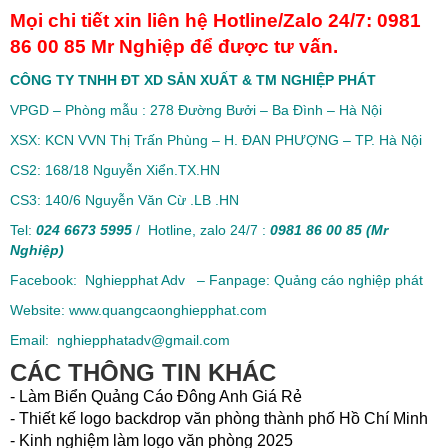
Mọi chi tiết xin liên hệ Hotline/Zalo 24/7: 0981
86 00 85 Mr Nghiệp để được tư vấn.
CÔNG TY TNHH ĐT XD SẢN XUẤT & TM NGHIỆP PHÁT
VPGD – Phòng mẫu : 278 Đường Bưởi – Ba Đình – Hà Nội
XSX: KCN VVN Thị Trấn Phùng – H. ĐAN PHƯỢNG – TP. Hà Nội
CS2: 168/18 Nguyễn Xiển.TX.HN
CS3: 140/6 Nguyễn Văn Cừ .LB .HN
Tel:
024 6673 5995
/ Hotline, zalo 24/7 :
0981 86 00 85 (Mr
Nghiệp)
Facebook: Nghiepphat Adv – Fanpage: Quảng cáo nghiệp phát
Website: www.quangcaonghiepphat.com
Email: nghiepphatadv@gmail.com
CÁC THÔNG TIN KHÁC
- Làm Biển Quảng Cáo Đông Anh Giá Rẻ
- Thiết kế logo backdrop văn phòng thành phố Hồ Chí Minh
- Kinh nghiệm làm logo văn phòng 2025