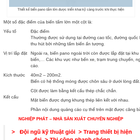
Thiết kế biển pano tấm lớn được triển khai kỹ càng trước khi thực hiện
Một số đặc điểm của biển tấm lớn một cột là:
Yếu tố
Đặc điểm
Thường được sử dụng tại đường cao tốc, đường quốc lộ
thu hút bởi những tấm biển ấn tượng.
Vị trí lắp đặt
Ngoài ra, biển pano ngoài trời còn được lắp đặt tại khu
biển,… Các khu vực như bến xe, trạm trung chuyển, ngã
cáo.
Kích thước
40m2 – 200m2.
Biển có hệ thống móng được chôn sâu ở dưới lòng đất
Cột được làm bằng kết cấu thép chắc chắn.
Kết cấu
Mặt biển được dựng khung thép liên kết với nhau.
Phần nội dung quảng cáo cụ thể trên mặt được căng bằng
NGHIỆP PHÁT – NHÀ SẢN XUẤT CHUYÊN NGHIỆP
> Đội ngũ kỹ thuật giỏi
> Trang thiết bị hiện
đại
> Thi công nhanh chóng