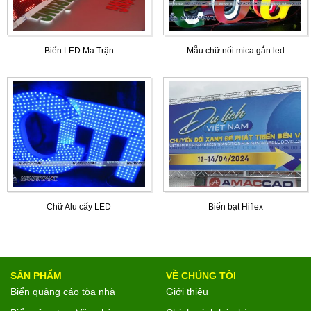
Biển LED Ma Trận
Mẫu chữ nổi mica gắn led
Chữ Alu cấy LED
Biển bạt Hiflex
SẢN PHẨM
VỀ CHÚNG TÔI
Biển quảng cáo tòa nhà
Giới thiệu