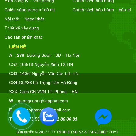
Biển công ty – Văn phòng
Chính sách bán hàng
Chiếu sáng trang trí đô thị
Chính sách bảo hành – bảo trì
Nội thất – Ngoại thất
Thiết kế xây dựng
Các sản phẩm khác
LIÊN HỆ
A
:
278
Đường Bưởi – BĐ – Hà Nội
CS2: 168/18 Nguyễn Xiển.TX.HN
CS3: 140/6 Nguyễn Văn Cừ .LB .HN
CS4:182/36 Lê Trọng Tấn Hà Đông
SXX: Cụm CN VVN TT. Phùng – HN
W
:
quangcaonghiepphat.com
E
:
nghiepphatadv@gmail.com
T
: 024 6673 5995 |
0981 86 00 85
Bản quyền © 2017 CTY TNHH ĐTXD SX & TM NGHIỆP PHÁT