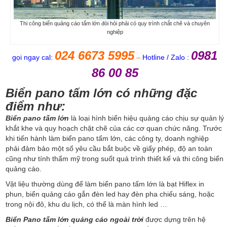
Thi công biển quảng cáo tấm lớn đòi hỏi phải có quy trình chắt chẽ và chuyên
nghiệp
024 6673 5995
0981
gọi ngay cal:
–
Hotline / Zalo :
86 00 85
Biển pano tấm lớn có những đặc
điểm như:
Biển pano tấm lớn
là loại hình biển hiệu quảng cáo chịu sự quản lý
khắt khe và quy hoạch chặt chẽ của các cơ quan chức năng. Trước
khi tiến hành làm biển pano tấm lớn, các công ty, doanh nghiệp
phải đảm bảo một số yêu cầu bắt buộc về giấy phép, độ an toàn
cũng như tính thẩm mỹ trong suốt quá trình thiết kế và thi công biển
quảng cáo.
Vật liệu thường dùng để làm biển pano tấm lớn là bạt Hiflex in
phun, biển quảng cáo gắn đèn led hay đèn pha chiếu sáng, hoặc
trong nội đô, khu du lịch, có thể là màn hình led …
Biển Pano tấm lớn quảng cáo ngoài trời
được dựng trên hệ