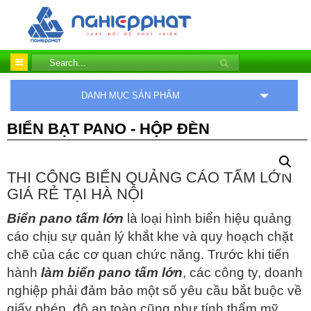
DANH MỤC SẢN PHẨM
BIỂN BẠT PANO - HỘP ĐÈN
THI CÔNG BIỂN QUẢNG CÁO TẤM LỚN
GIÁ RẺ TẠI HÀ NỘI
Biển pano tấm lớn
là loại hình biển hiệu quảng
cáo chịu sự quản lý khắt khe và quy hoạch chặt
chẽ của các cơ quan chức năng. Trước khi tiến
hành
làm biển pano tấm lớn
, các công ty, doanh
nghiệp phải đảm bảo một số yêu cầu bắt buộc về
giấy phép, độ an toàn cũng như tính thẩm mỹ