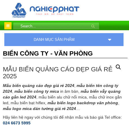
DANH MỤC SẢN PHẨM
BIỂN CÔNG TY - VĂN PHÒNG
MẪU BIỂN QUẢNG CÁO ĐẸP GIÁ RẺ
2025
Mấu biển quảng cáo đẹp giá rẻ 2024
,
mẫu biển tên công ty
2024
,
mẫu biển công ty mica
in âm bản,
mẫu biển vẫy quảng
cáo gắn led 2024
, mẫu biển alu chữ nổi mica, mẫu chữ inox gắn
led, mẫu biển bạt hiflex,
mẫu biển logo backdrop văn phòng
,
mẫu logo mica dán tường giá rẻ 2024
…
Hãy liên hệ ngay với chúng tôi để nhận mẫu và báo giá Tel office:
024 6673 5995