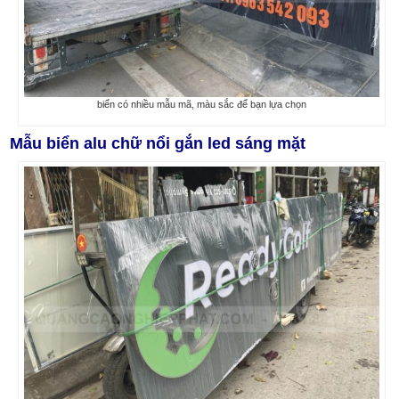
biển có nhiều mẫu mã, màu sắc để bạn lựa chọn
Mẫu biển alu chữ nổi gắn led sáng mặt