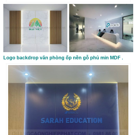
Logo backdrop văn phòng ốp nền gỗ phủ min MDF .