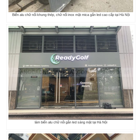
Biển alu chữ nổi khung thép, chữ nổi inox mặt mica gắn led cao cấp tại Hà Nội
làm biển alu chữ nổi gắn led sáng mặt tại Hà Nội