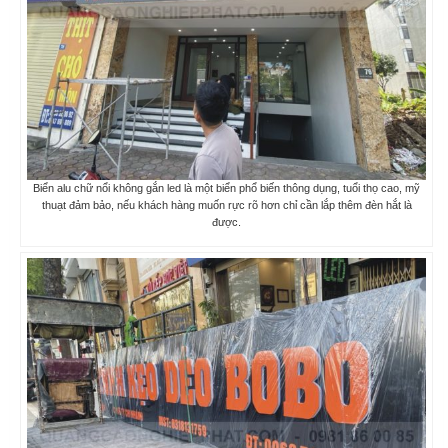
Biển alu chữ nổi không gắn led là một biển phổ biến thông dụng, tuổi thọ cao, mỹ
thuạt đảm bảo, nếu khách hàng muốn rực rõ hơn chỉ cần lắp thêm đèn hắt là
được.