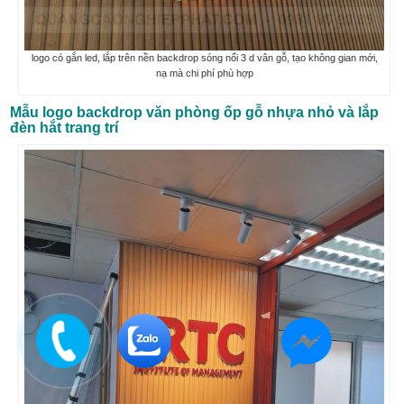
logo có gắn led, lắp trên nền backdrop sóng nổi 3 d vân gỗ, tạo không gian mới,
nạ mà chi phí phù hợp
Mẫu logo backdrop văn phòng ốp gỗ nhựa nhỏ và lắp
đèn hắt trang trí