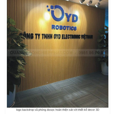
logo backdrop vă phòng đưuọc hoàn thiện sát với thiết kế decor 3D