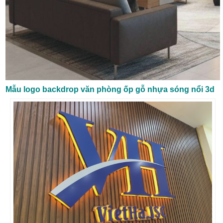
Mẫu logo backdrop văn phòng ốp gỗ nhựa sóng nổi 3d