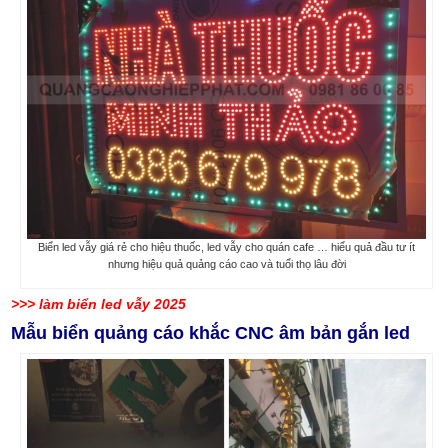
Biển led vẫy giá rẻ cho hiệu thuốc, led vẫy cho quán cafe … hiểu quả đầu tư ít
nhưng hiệu quả quảng cáo cao và tuổi thọ lâu đời
>>> làm biển led vẫy 2025
Mẫu biển quảng cáo khắc CNC âm bản gắn led