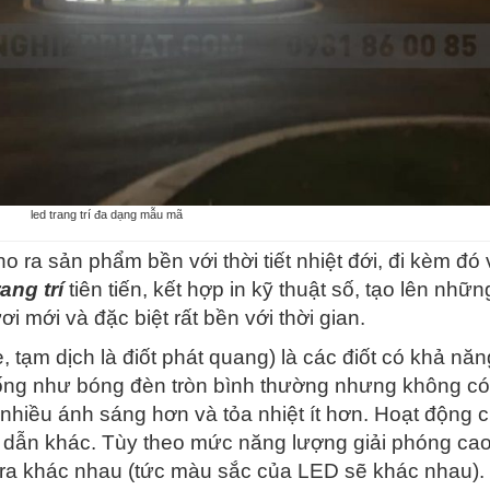
led trang trí đa dạng mẫu mã
ho ra sản phẩm bền với thời tiết nhiệt đới, đi kèm đó 
ang trí
tiên tiến, kết hợp in kỹ thuật số, tạo lên nhữ
 mới và đặc biệt rất bền với thời gian.
de, tạm dịch là điốt phát quang) là các điốt có khả nă
iống như bóng đèn tròn bình thường nhưng không có
 nhiều ánh sáng hơn và tỏa nhiệt ít hơn. Hoạt động 
n dẫn khác. Tùy theo mức năng lượng giải phóng ca
ra khác nhau (tức màu sắc của LED sẽ khác nhau)