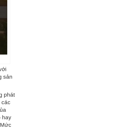
với
ng sản
ng phát
 các
của
o hay
. Mức