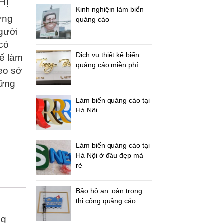
HỊ
Kinh nghiệm làm biển
ững
quảng cáo
người
 có
Dịch vụ thiết kế biển
ể làm
quảng cáo miễn phí
eo sở
hững
Làm biển quảng cáo tại
Hà Nội
Làm biển quảng cáo tại
Hà Nội ở đâu đẹp mà
rẻ
Bảo hộ an toàn trong
thi công quảng cáo
ng