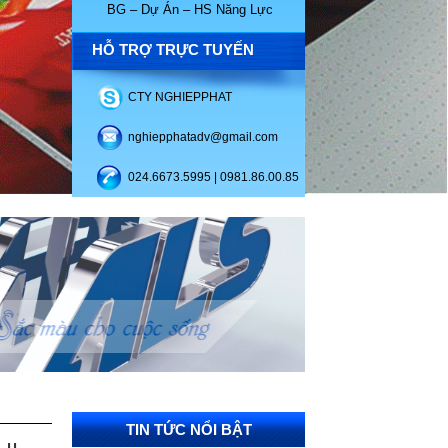
BG – Dự Án – HS Năng Lực
HỖ TRỢ TRỰC TUYẾN
CTY NGHIEPPHAT
nghiepphatadv@gmail.com
024.6673.5995 | 0981.86.00.85
TIN TỨC NỔI BẬT