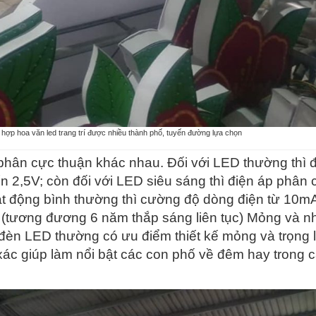
t hợp hoa văn led trang trí được nhiều thành phố, tuyến đường lựa chọn
phân cực thuận khác nhau. Đối với LED thường thì 
 2,5V; còn đối với LED siêu sáng thì điện áp phân 
oạt động bình thường thì cường độ dòng điện từ 10m
ờ (tương đương 6 năm thắp sáng liên tục) Mỏng và n
èn LED thường có ưu điểm thiết kế mỏng và trọng 
xác giúp làm nổi bật các con phố về đêm hay trong c