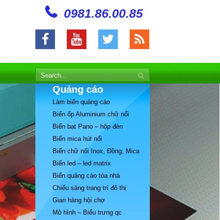
0981.86.00.85
Quảng cáo
Làm biển quảng cáo
Biển ốp Aluminium chữ nổi
Biển bạt Pano – hộp đèn
Biển mica hút nổi
Biển chữ nổi Inox, Đồng, Mica
Biển led – led matrix
Biển quảng cáo tòa nhà
Chiếu sáng trang trí đô thị
Gian hàng hội chợ
Mô hình – Biểu trưng qc