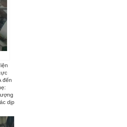
điện
cực
A đến
hẹ:
lượng
ác dịp