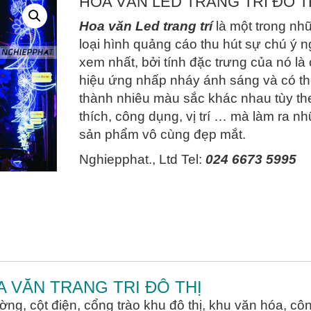
HOA VĂN LED TRANG TRÍ ĐÔ T
Hoa văn Led trang trí
là một trong nh
loại hình quảng cáo thu hút sự chú ý 
xem nhất, bởi tính đặc trưng của nó là
hiệu ứng nhấp nháy ánh sáng và có th
thành nhiêu màu sắc khác nhau tùy th
thích, công dụng, vị trí … mà làm ra n
sản phẩm vô cùng đẹp mắt.
Nghiepphat., Ltd Tel:
024 6673 5995
A VĂN TRANG TRI ĐÔ THỊ
ờng, cột điện, cổng trào khu đô thị, khu văn hóa, cô