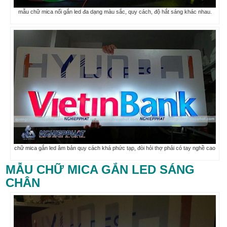
mẫu chữ mica nổi gắn led đa dạng màu sắc, quy cách, độ hắt sáng khác nhau.
chữ mica gắn led âm bản quy cách khá phức tạp, đòi hỏi thợ phải có tay nghề cao
MẪU CHỮ MICA GẮN LED SÁNG
CHÂN