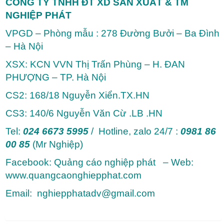
CÔNG TY TNHH ĐT XD SẢN XUẤT & TM
NGHIỆP PHÁT
VPGD – Phòng mẫu : 278 Đường Bưởi – Ba Đình
– Hà Nội
XSX: KCN VVN Thị Trấn Phùng – H. ĐAN
PHƯỢNG – TP. Hà Nội
CS2: 168/18 Nguyễn Xiển.TX.HN
CS3: 140/6 Nguyễn Văn Cừ .LB .HN
Tel:
024 6673 5995
/ Hotline, zalo 24/7 :
0981 86
00 85
(Mr Nghiệp)
Facebook: Quảng cáo nghiệp phát – Web:
www.quangcaonghiepphat.com
Email: nghiepphatadv@gmail.com