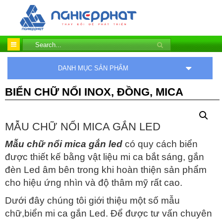
DANH MỤC SẢN PHẨM
BIỂN CHỮ NỔI INOX, ĐỒNG, MICA
MẪU CHỮ NỔI MICA GẮN LED
Mẫu chữ nổi mica gắn led
có quy cách biển
được thiết kế bằng vật liệu mi ca bắt sáng, gắn
đèn Led âm bên trong khi hoàn thiện sản phẩm
cho hiệu ứng nhìn và độ thâm mỹ rất cao.
Dưới đây chúng tôi giới thiệu một số mẫu
chữ,biển mi ca gắn Led. Để được tư vấn chuyên