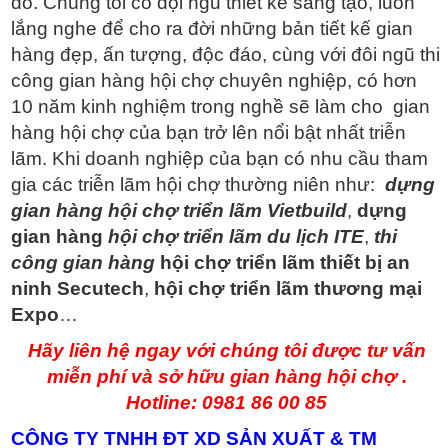
đó. Chúng tôi có đội ngũ thiết kế sáng tạo, luôn
lắng nghe để cho ra đời những bản tiết kế gian
hàng đẹp, ấn tượng, độc đáo, cùng với đôi ngũ thi
công gian hàng hội chợ chuyên nghiệp, có hơn
10 năm kinh nghiệm trong nghề sẽ làm cho gian
hàng hội chợ của bạn trở lên nổi bật nhất triễn
lãm. Khi doanh nghiệp của bạn có nhu cầu tham
gia các triễn lãm hội chợ thường niên như:
dựng
gian hàng hội chợ triển lãm Vietbuild
,
dựng
gian hàng
hội chợ triển lãm du lịch ITE
,
thi
công gian hàng
hội chợ triển lãm thiết bị an
ninh Secutech
,
hội chợ
triển lãm thương mại
Expo
…
Hãy liên hệ ngay với chúng tôi được tư vấn
miễn phí và sở hữu gian hàng hội chợ .
Hotline: 0981 86 00 85
CÔNG TY TNHH ĐT XD SẢN XUẤT & TM