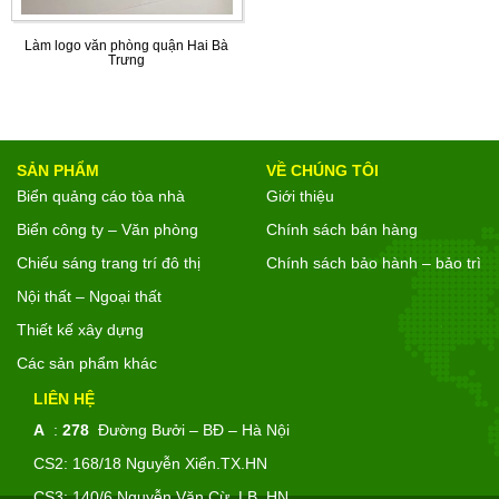
Làm logo văn phòng quận Hai Bà
Trưng
SẢN PHẨM
VỀ CHÚNG TÔI
Biển quảng cáo tòa nhà
Giới thiệu
Biển công ty – Văn phòng
Chính sách bán hàng
Chiếu sáng trang trí đô thị
Chính sách bảo hành – bảo trì
Nội thất – Ngoại thất
Thiết kế xây dựng
Các sản phẩm khác
LIÊN HỆ
A
:
278
Đường Bưởi – BĐ – Hà Nội
CS2: 168/18 Nguyễn Xiển.TX.HN
CS3: 140/6 Nguyễn Văn Cừ .LB .HN