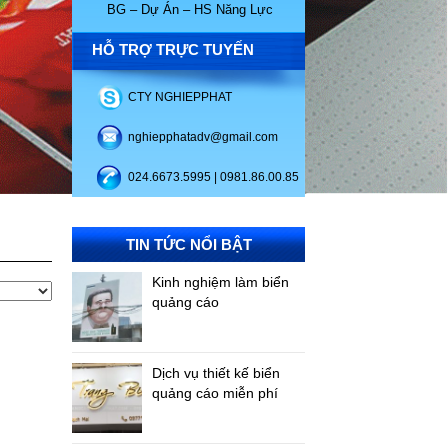
BG – Dự Án – HS Năng Lực
HỖ TRỢ TRỰC TUYẾN
CTY NGHIEPPHAT
nghiepphatadv@gmail.com
024.6673.5995 | 0981.86.00.85
TIN TỨC NỔI BẬT
Kinh nghiệm làm biển
quảng cáo
Dịch vụ thiết kế biển
quảng cáo miễn phí