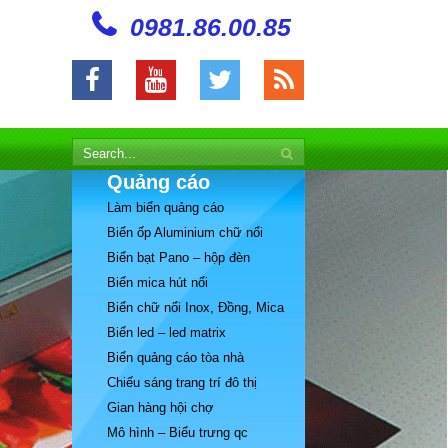
0981.86.00.85
Quảng cáo
Làm biển quảng cáo
Biển ốp Aluminium chữ nổi
Biển bạt Pano – hộp đèn
Biển mica hút nổi
Biển chữ nổi Inox, Đồng, Mica
Biển led – led matrix
Biển quảng cáo tòa nhà
Chiếu sáng trang trí đô thị
Gian hàng hội chợ
Mô hình – Biểu trưng qc