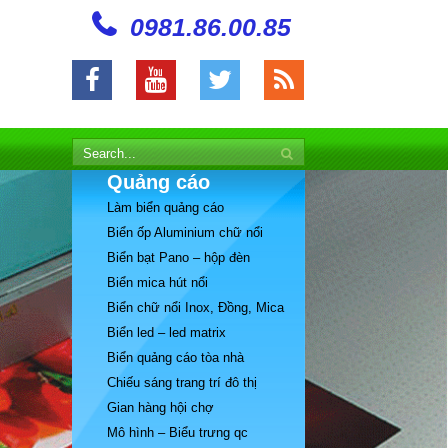
0981.86.00.85
Quảng cáo
Làm biển quảng cáo
Biển ốp Aluminium chữ nổi
Biển bạt Pano – hộp đèn
Biển mica hút nổi
Biển chữ nổi Inox, Đồng, Mica
Biển led – led matrix
Biển quảng cáo tòa nhà
Chiếu sáng trang trí đô thị
Gian hàng hội chợ
Mô hình – Biểu trưng qc