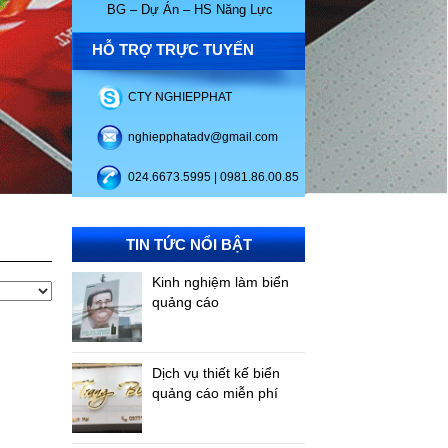
BG – Dự Án – HS Năng Lực
HỖ TRỢ TRỰC TUYẾN
CTY NGHIEPPHAT
nghiepphatadv@gmail.com
024.6673.5995 | 0981.86.00.85
TIN TỨC NỔI BẬT
Kinh nghiệm làm biển
quảng cáo
Dịch vụ thiết kế biển
quảng cáo miễn phí