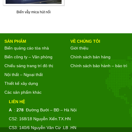
Biển vẫy mica hút nổi
SẢN PHẨM
VỀ CHÚNG TÔI
Biển quảng cáo tòa nhà
Giới thiệu
Biển công ty – Văn phòng
Chính sách bán hàng
Chiếu sáng trang trí đô thị
Chính sách bảo hành – bảo trì
Nội thất – Ngoại thất
Thiết kế xây dựng
Các sản phẩm khác
LIÊN HỆ
A
:
278
Đường Bưởi – BĐ – Hà Nội
CS2: 168/18 Nguyễn Xiển.TX.HN
CS3: 140/6 Nguyễn Văn Cừ .LB .HN