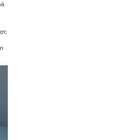
bá
ược
ền