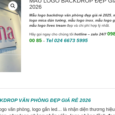
MẪU LOGO BACKDROP ĐẸP GI
2026
Mẫu logo backdrop văn phòng đẹp giá rẻ 2025
,
logo mica dán tường
,
mẫu logo inox
,
mẫu logo g
mẫu logo lives tream
đẹp và chi phí hợp lý nhất.
09
Hãy gọi ngay cho chúng tôi
hotline – zalo 24/7
00 85
Tel 024 6673 5995
–
DROP VĂN PHÒNG ĐẸP GIÁ RẺ 2026
logo văn phòng, logo gắn led… là nhận diện thương hiệu