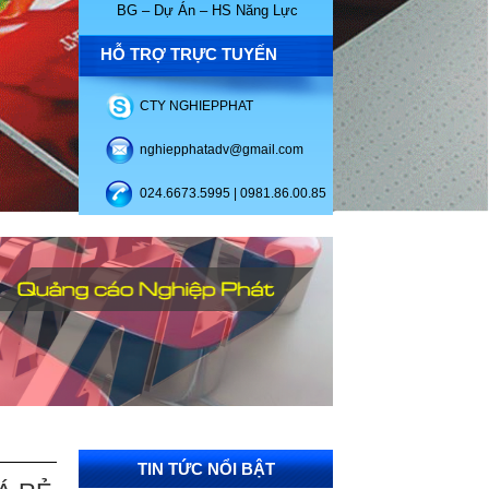
BG – Dự Án – HS Năng Lực
HỖ TRỢ TRỰC TUYẾN
CTY NGHIEPPHAT
nghiepphatadv@gmail.com
024.6673.5995 | 0981.86.00.85
TIN TỨC NỔI BẬT