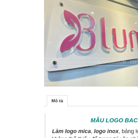
Mô tả
MẪU LOGO BACK
Làm logo mica
,
logo inox
, bảng 