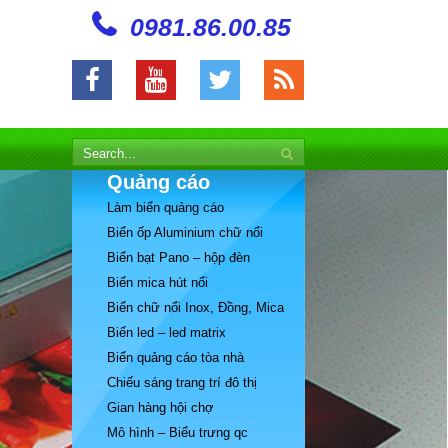
0981.86.00.85
Quảng cáo
Làm biển quảng cáo
Biển ốp Aluminium chữ nổi
Biển bạt Pano – hộp đèn
Biển mica hút nổi
Biển chữ nổi Inox, Đồng, Mica
Biển led – led matrix
Biển quảng cáo tòa nhà
Chiếu sáng trang trí đô thị
Gian hàng hội chợ
Mô hình – Biểu trưng qc