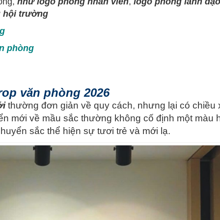
hòng,
như logo phòng nhân viên
,
logo phòng lãnh đạ
 hội trường
ng
ăn phòng
rop văn phòng 2026
ới
thường đơn giản về quy cách, nhưng lại có chiều
riển mới về mầu sắc thường không cố định một màu 
yển sắc thể hiện sự tươi trẻ và mới lạ.