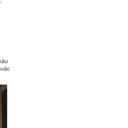
o
,
 xâu
hoặc