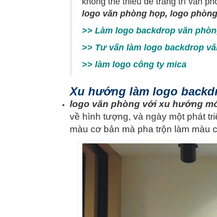
không thể thiếu để trang trí văn p
logo văn phòng họp, logo phòng
>>
Làm logo backdrop văn phò
>>
Tư vấn làm logo backdrop v
>>
làm logo công ty mica
Xu hướng làm logo backd
logo văn phòng với xu hướng m
về hình tượng, và ngày một phát t
màu cơ bản mà pha trộn làm màu chu