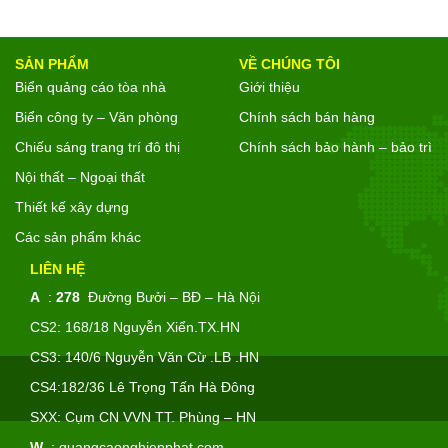
SẢN PHẨM
VỀ CHÚNG TÔI
Biển quảng cáo tòa nhà
Giới thiệu
Biển công ty – Văn phòng
Chính sách bán hàng
Chiếu sáng trang trí đô thị
Chính sách bảo hành – bảo trì
Nội thất – Ngoại thất
Thiết kế xây dựng
Các sản phẩm khác
LIÊN HỆ
A
:
278
Đường Bưởi – BĐ – Hà Nội
CS2: 168/18 Nguyễn Xiển.TX.HN
CS3: 140/6 Nguyễn Văn Cừ .LB .HN
CS4:182/36 Lê Trọng Tấn Hà Đông
SXX: Cụm CN VVN TT. Phùng – HN
W
:
quangcaonghiepphat.com